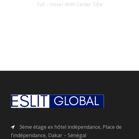
Full / Hover With Center Title
3éme étage ex hôtel indépendance, Place de
l’indépendance, Dakar – Sénégal