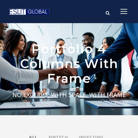
Portfolio 4
Columns With
Frame
NO EXCERPT, WITH SPACE, WITH FRAME
ALL
FINTECH
INVESTING