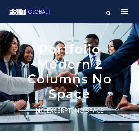
Portfolio
Modern 2
Columns No
Space
NO EXCERPT, NO SPACE