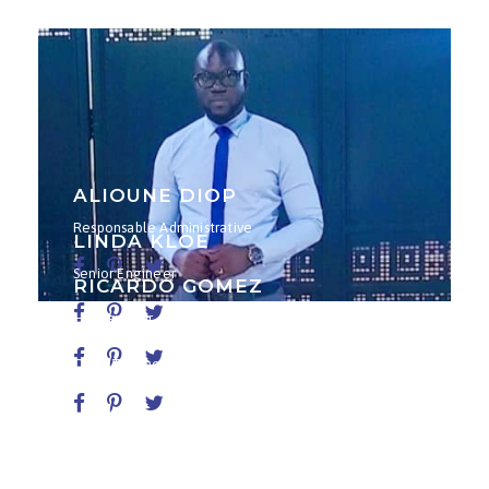
ALIOUNE DIOP
Responsable Administrative
LINDA KLOE
Senior Engineer
RICARDO GOMEZ
HR Manager
JENETH KINGS
Chief Technology Officer