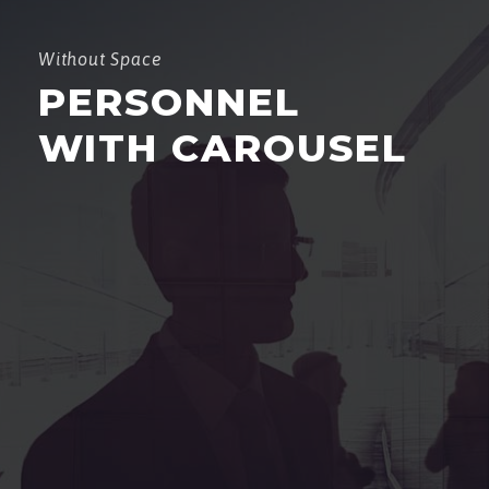
Without Space
PERSONNEL
WITH CAROUSEL
MAMADOU NDAW
Président